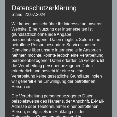
Datenschutzerklärung
Elektrobetriebe
Stand: 22.07.2024
Wir freuen uns sehr über Ihr Interesse an unserer
Website. Eine Nutzung der Internetseiten ist
Flaschner und Installateure
grundsätzlich ohne jede Angabe
personenbezogener Daten möglich. Sofern eine
betroffene Person besondere Services unserer
Gemeinde über unsere Internetseite in Anspruch
nehmen möchte, könnte jedoch eine Verarbeitung
Friseure und Kosmetikstudios
personenbezogener Daten erforderlich werden. Ist
die Verarbeitung personenbezogener Daten
erforderlich und besteht für eine solche
Verarbeitung keine gesetzliche Grundlage, holen
Gesundheit und Wellness
wir generell eine Einwilligung der betroffenen
Person ein.
Die Verarbeitung personenbezogener Daten,
beispielsweise des Namens, der Anschrift, E-Mail-
Heizungsbau, Heizungstechnik,
Adresse oder Telefonnummer einer betroffenen
Schornsteinfeger,
Schornsteinsanierungen
Person, erfolgt stets im Einklang mit der
Datenschutz-Grundverordnung und in