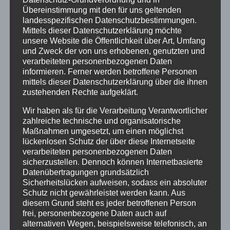
Übereinstimmung mit den für uns geltenden
landesspezifischen Datenschutzbestimmungen.
Mittels dieser Datenschutzerklärung möchte
Kfz.- Werkstätten und Landmaschinen
unsere Website die Öffentlichkeit über Art, Umfang
und Zweck der von uns erhobenen, genutzten und
verarbeiteten personenbezogenen Daten
informieren. Ferner werden betroffene Personen
Lebensmittel und Getränke
mittels dieser Datenschutzerklärung über die ihnen
zustehenden Rechte aufgeklärt.
Wir haben als für die Verarbeitung Verantwortlicher
zahlreiche technische und organisatorische
Maler und Raumausstatter
Maßnahmen umgesetzt, um einen möglichst
lückenlosen Schutz der über diese Internetseite
verarbeiteten personenbezogenen Daten
sicherzustellen. Dennoch können Internetbasierte
Sonstiges
Datenübertragungen grundsätzlich
Sicherheitslücken aufweisen, sodass ein absoluter
Schutz nicht gewährleistet werden kann. Aus
diesem Grund steht es jeder betroffenen Person
frei, personenbezogene Daten auch auf
Sport und Freizeit
alternativen Wegen, beispielsweise telefonisch, an