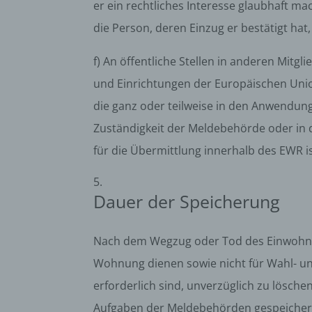
diese
er ein rechtliches Interesse glaubhaft m
f) P
die Person, deren Einzug er bestätigt ha
Pseud
f) An öffentliche Stellen in anderen Mi
einer
Hinzu
und Einrichtungen der Europäischen Uni
betro
Infor
die ganz oder teilweise in den Anwendungs
organ
Zuständigkeit der Meldebehörde oder in d
perso
natür
für die Übermittlung innerhalb des EWR 
g) Ve
Veran
Dauer der Speicherung
natür
Stell
der V
Nach dem Wegzug oder Tod des Einwohners
Zweck
Wohnung dienen sowie nicht für Wahl- u
Recht
bezie
erforderlich sind, unverzüglich zu lösch
nach 
werde
Aufgaben der Meldebehörden gespeichert