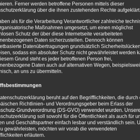
mieren. Ferner werden betroffene Personen mittels dieser
agte für Kommunen
schutzerklärung über die ihnen zustehenden Rechte aufgeklärt
aben als für die Verarbeitung Verantwortlicher zahlreiche techn
rganisatorische Maßnahmen umgesetzt, um einen möglichst
nlosen Schutz der über diese Internetseite verarbeiteten
une.de
nenbezogenen Daten sicherzustellen. Dennoch können
netbasierte Datenübertragungen grundsätzlich Sicherheitslücke
isen, sodass ein absoluter Schutz nicht gewährleistet werden k
iesem Grund steht es jeder betroffenen Person frei,
nenbezogene Daten auch auf alternativen Wegen, beispielswe
onisch, an uns zu übermitteln.
ge der Verarbeitung personenbezogen
iffsbestimmungen
 BMG personenbezogene Daten über die in ihrem Zuständig
atenschutzerklärung beruht auf den Begrifflichkeiten, die durch
dentität und Wohnungen feststellen und nachweisen zu könn
äischen Richtlinien- und Verordnungsgeber beim Erlass der
schutz-Grundverordnung (DS-GVO) verwendet wurden. Unser
 werden von der Meldebehörde genutzt, um nach Maßgabe 
schutzerklärung soll sowohl für die Öffentlichkeit als auch für u
nd Datenübermittlungen (§§ 33 ff. BMG) den berechtigten I
n und Geschäftspartner einfach lesbar und verständlich sein.
zu gewährleisten, möchten wir vorab die verwendeten
als auch öffentlicher Stellen Rechnung zu tragen sowie bei
flichkeiten erläutern.