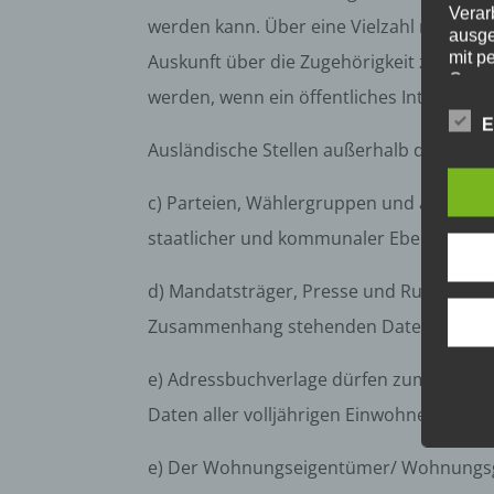
Verar
werden kann. Über eine Vielzahl nicht na
ausge
mit p
Auskunft über die Zugehörigkeit zu eine
Organ
werden, wenn ein öffentliches Interesse f
Verän
Offen
E
Berei
Ausländische Stellen außerhalb der Europ
Lösch
d) E
c) Parteien, Wählergruppen und andere
staatlicher und kommunaler Ebene Melde
Einsc
perso
einzu
d) Mandatsträger, Presse und Rundfunk d
e) Pr
Zusammenhang stehenden Daten erhalte
Profi
e) Adressbuchverlage dürfen zum Zwecke 
Daten
werde
Daten aller volljährigen Einwohner von d
Perso
Arbei
e) Der Wohnungseigentümer/ Wohnungsge
Inter