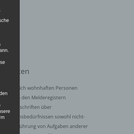
.
ische
n
ann.
ise
er Daten
keitsbereich wohnhaften Personen
 den
en. Die in den Melderegistern
e
der Vorschriften über
nsere
nformationsbedürfnissen sowohl nicht-
 Um
 der Durchführung von Aufgaben anderer