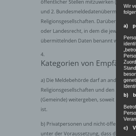
öffentlicher Stellen mitzuwirken (§ 2 Ab
Wir v
und 2. Bundesmeldedatenübermittlungsver
folge
Religionsgesellschaften. Darüber hinau
a) p
oder Landesrecht, in dem die jeweiligen
Perso
übermittelnden Daten benannt werden.
ident
„betro
Perso
Kategorien von Empfänge
Zuord
Stand
beson
a) Die Meldebehörde darf an andere öffent
genet
Identi
Religionsgesellschaften und den Suchdie
b) b
(Gemeinde) weitergeben, soweit dies zur 
Betrof
ist.
Perso
Veran
b) Privatpersonen und nicht-öffentliche 
c) V
unter der Voraussetzung, dass die betrof