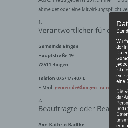
Auskünfte zu geben (§ 25 Nummer 1 BMG). 
abmeldet oder eine Mitwirkungspflicht ve
Dat
Verantwortlicher für die D
Stand
Wir f
Gemeinde Bingen
der I
Daten
Hauptstraße 19
Gemei
72511 Bingen
jedoc
Ist d
eine 
Telefon 07571/7407-0
eine 
E-Mail:
gemeinde@bingen-hohenzoller
Die V
der A
Perso
Beauftragte oder Beauftrag
und i
Daten
unser
Ann-Kathrin Radtke
erhob