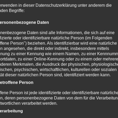
satz 3 BMG). Zu bestimmten Anlässen erfolgen regelmäßige D
erwenden in dieser Datenschutzerklärung unter anderem die
ordnung) an andere öffentliche Stellen sowie nach § 42 BM
nden Begriffe:
sgehende, auch regelmäßige Datenübermittlungen erfolgen
ersonenbezogene Daten
 zugrunde liegenden Anlässe und Zwecke der Datenübermittl
nenbezogene Daten sind alle Informationen, die sich auf eine
ifizierte oder identifizierbare natürliche Person (im Folgenden
ffene Person") beziehen. Als identifizierbar wird eine natürliche
n angesehen, die direkt oder indirekt, insbesondere mittels
rn
von
personenbezogenen Daten
nung zu einer Kennung wie einem Namen, zu einer Kennnumm
ortdaten, zu einer Online-Kennung oder zu einem oder mehrer
deren Merkmalen, die Ausdruck der physischen, physiologisch
liche Stellen im Inland (siehe § 2 Bundesdatenschutzgesetz)
ischen, psychischen, wirtschaftlichen, kulturellen oder sozialen
tät dieser natürlichen Person sind, identifiziert werden kann.
nste aus dem Melderegister Daten übermitteln, oder Daten 
etroffene Person
Erfüllung ihrer eigenen oder in der Zuständigkeit des Empf
fene Person ist jede identifizierte oder identifizierbare natürlich
n, deren personenbezogene Daten von dem für die Verarbeitu
twortlichen verarbeitet werden.
Stellen erhalten auf Antrag eine gebührenpflichtige Ausku
erarbeitung
fene Person von der Meldebehörde aufgrund der Angaben des