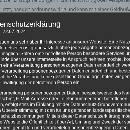
Wer Einzugsmeldungen nicht, nicht richtig oder verspätet a
rletzt, handelt ordnungswidrig und kann mit einer Geldbuße
enschutzerklärung
atenverarbeitung:
: 22.07.2024
reuen uns sehr über Ihr Interesse an unserer Website. Eine Nut
nternetseiten ist grundsätzlich ohne jede Angabe personenbezo
 möglich. Sofern eine betroffene Person besondere Services u
nde über unsere Internetseite in Anspruch nehmen möchte, kö
h eine Verarbeitung personenbezogener Daten erforderlich wer
ie Verarbeitung personenbezogener Daten erforderlich und besteh
solche Verarbeitung keine gesetzliche Grundlage, holen wir gen
Einwilligung der betroffenen Person ein.
n.de
erarbeitung personenbezogener Daten, beispielsweise des Na
nschrift, E-Mail-Adresse oder Telefonnummer einer betroffenen
n, erfolgt stets im Einklang mit der Datenschutz-Grundverordnu
ter für den Datenschutz:
n Übereinstimmung mit den für uns geltenden landesspezifisch
schutzbestimmungen. Mittels dieser Datenschutzerklärung mö
e Website die Öffentlichkeit über Art, Umfang und Zweck der vo
enen, genutzten und verarbeiteten personenbezogenen Daten