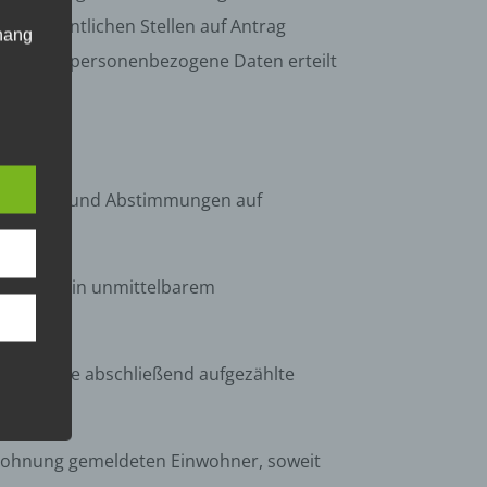
ht-öffentlichen Stellen auf Antrag
hang
bestimmte personenbezogene Daten erteilt
der
g, das
tzt.
t Wahlen und Abstimmungen auf
ren Zweck in unmittelbarem
gener
h einzelne abschließend aufgezählte
wendet
che
eben,
Wohnung gemeldeten Einwohner, soweit
el