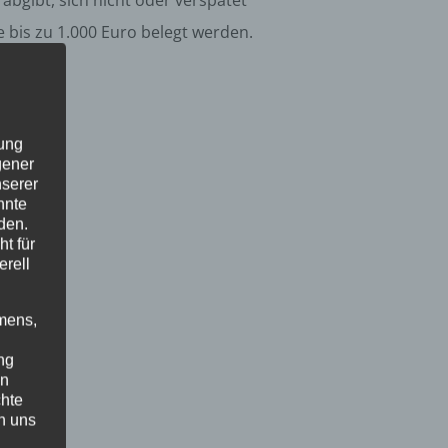
bgibt, sich nicht oder verspätet
 bis zu 1.000 Euro belegt werden.
zung
gener
nserer
nnte
den.
t für
erell
mens,
ng
en
chte
n uns