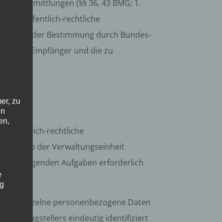
atenübermittlungen (§§ 36, 43 BMG; 1.
G an öffentlich-rechtliche
 aufgrund der Bestimmung durch Bundes-
ung, die Empfänger und die zu
er, zu
en
en,
, öffentlich-rechtliche
innerhalb der Verwaltungseinheit
ängers liegenden Aufgaben erforderlich
e
ng
nft über einzelne personenbezogene Daten
 Antragstellers eindeutig identifiziert