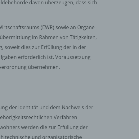
 Meldebehörde davon überzeugen, dass sich
n
 Wirtschaftsraums (EWR) sowie an Organe
en
übermittlung im Rahmen von Tätigkeiten,
ichen
 soweit dies zur Erfüllung der in der
die
fgaben erforderlich ist. Voraussetzung
rbaren
undverordnung übernehmen.
ittel
ie
ung der Identität und dem Nachweis der
as
hörigkeitsrechtlichen Verfahren
g
nwohners werden die zur Erfüllung der
en
h technische und organisatorische