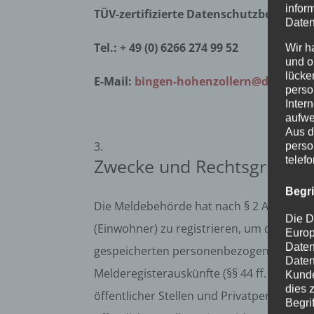
infor
TÜV-zertifizierte Datenschutzbeauftr
Daten
Tel.: + 49 (0) 6266 274 99 52
Wir h
und o
lücke
E-Mail:
bingen-hohenzollern@ds-komm
perso
Inter
aufwe
Aus d
perso
telef
Zwecke und Rechtsgrundla
Begr
Die Meldebehörde hat nach § 2 Absatz 1
Die D
(Einwohner) zu registrieren, um deren I
Europ
Daten
gespeicherten personenbezogenen Daten
Daten
Melderegisterauskünfte (§§ 44 ff. BMG) u
Kunde
dies 
öffentlicher Stellen und Privatpersonen 
Begrif