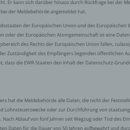
r natürlichen Person zu analysieren oder vorherzusagen.
acht. Er kann sich darüber hinaus durch Rückfrage bei der
seudonymisierung
t, bei der Meldebehörde angemeldet hat.
onymisierung ist die Verarbeitung personenbezogener Daten i
tgliedsstaaten der Europäischen Union und des Europäischen
 Weise, auf welche die personenbezogenen Daten ohne
ziehung zusätzlicher Informationen nicht mehr einer spezifisch
on oder der Europäischen Atomgemeinschaft ist eine Daten
ffenen Person zugeordnet werden können, sofern diese zusätzl
mationen gesondert aufbewahrt werden und technischen und
bereich des Rechts der Europäischen Union fallen, zulässig,
isatorischen Maßnahmen unterliegen, die gewährleisten, dass 
er Zuständigkeit des Empfängers liegenden öffentlichen Au
nenbezogenen Daten nicht einer identifizierten oder identifizie
lichen Person zugewiesen werden.
ist, dass die EWR-Staaten den Inhalt der Datenschutz-Gr
rantwortlicher oder für die Verarbeitung Verantwortlicher
twortlicher oder für die Verarbeitung Verantwortlicher ist die
liche oder juristische Person, Behörde, Einrichtung oder andere
e, die allein oder gemeinsam mit anderen über die Zwecke und M
erarbeitung von personenbezogenen Daten entscheidet. Sind d
 hat die Meldebehörde alle Daten, die nicht der Feststell
e und Mittel dieser Verarbeitung durch das Unionsrecht oder d
nd Lohnsteuerzwecke oder zur Durchführung von staatsange
 der Mitgliedstaaten vorgegeben, so kann der Verantwortliche
hungsweise können die bestimmten Kriterien seiner Benennun
en. Nach Ablauf von fünf Jahren seit Wegzug oder Tod des Ei
dem Unionsrecht oder dem Recht der Mitgliedstaaten vorgeseh
n.
en Daten für die Dauer von 50 Jahren aufbewahrt und durc